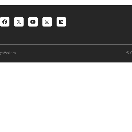
al menu
aya/Ankara
© O