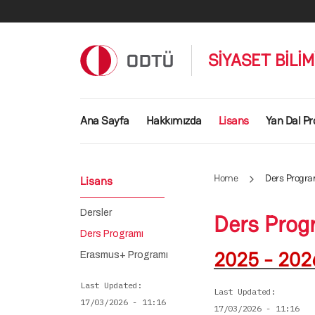
Skip to main content
SİYASET BİLİ
Main navigation
Ana Sayfa
Hakkımızda
Lisans
Yan Dal Pr
Home
Ders Progra
Lisans
Dersler
Ders Prog
Ders Programı
2025 - 202
Erasmus+ Programı
Last Updated
Last Updated
17/03/2026 - 11:16
17/03/2026 - 11:16