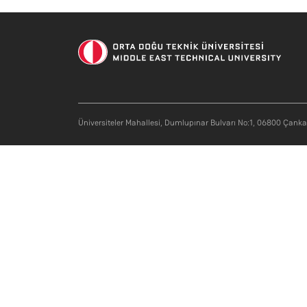
Soci
Üniversiteler Mahallesi, Dumlupınar Bulvarı No:1, 06800 Çank