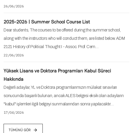
26/06/2026
2025-2026 | Summer School Course List
Dear students, The courses to be offered during the summer school,
along with the instructors who will conduct them, are listed below. ADM
2121 History of Political Thought I - Assoc. Prof. Cem…
22/06/2026
Yüksek Lisans ve Doktora Programları Kabul Süreci
Hakkında
Değerli adaylar, YL ve Doktora programlarımızın mülakat sınavları
sonucunda başarılı bulunan, ancak ALES belgesi eksik olan adayların
"kabul" işlemleri ilgili belgeyi sunmalarından sonra yapılacaktır…
17/04/2026
TÜMÜNÜ GÖR