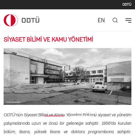
Se
Skip to main content
ODTÜ
EN
SİYASET BİLİMİ VE KAMU YÖNETİMİ
Previous
Nex
ODTÜ'nün Siyaset Bilimi ve Kamu Yönetimi Bölümü siyaset ve yönetim
çalışmalarında uzun ve öncü bir geleneğe sahiptir. 1956'da kurulan
bölüm, lisans, yüksek lisans ve doktora programlarına sahiptir.