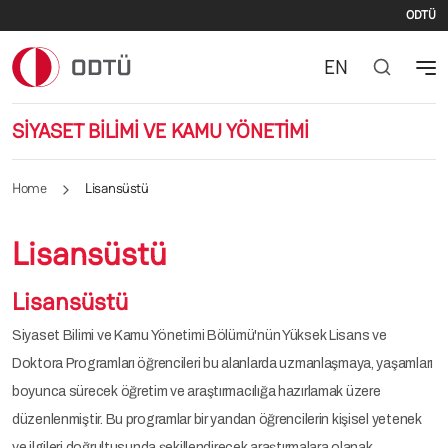
Se
Skip to main content
ODTÜ
EN
SİYASET BİLİMİ VE KAMU YÖNETİMİ
Home
Lisansüstü
Lisansüstü
Lisansüstü
Siyaset Bilimi ve Kamu Yönetimi Bölümü'nün Yüksek Lisans ve
Doktora Programları öğrencileri bu alanlarda uzmanlaşmaya, yaşamları
boyunca sürecek öğretim ve araştırmacılığa hazırlamak üzere
düzenlenmiştir. Bu programlar bir yandan öğrencilerin kişisel yetenek
ve ilgileri doğrultusunda şekillendirecek araştırmalara olanak