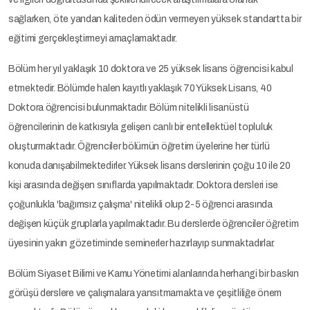
sağlarken, öte yandan kaliteden ödün vermeyen yüksek standartta bir
eğitimi gerçekleştirmeyi amaçlamaktadır.
Bölüm her yıl yaklaşık 10 doktora ve 25 yüksek lisans öğrencisi kabul
etmektedir. Bölümde halen kayıtlı yaklaşık 70 Yüksek Lisans, 40
Doktora öğrencisi bulunmaktadır. Bölüm nitelikli lisanüstü
öğrencilerinin de katkısıyla gelişen canlı bir entellektüel topluluk
oluşturmaktadır. Öğrenciler bölümün öğretim üyelerine her türlü
konuda danışabilmektedirler. Yüksek lisans derslerinin çoğu 10 ile 20
kişi arasında değişen sınıflarda yapılmaktadır. Doktora dersleri ise
çoğunlukla 'bağımsız çalışma' nitelikli olup 2-5 öğrenci arasında
değişen küçük gruplarla yapılmaktadır. Bu derslerde öğrenciler öğretim
üyesinin yakın gözetiminde seminerler hazırlayıp sunmaktadırlar.
Bölüm Siyaset Bilimi ve Kamu Yönetimi alanlarında herhangi bir baskın
görüşü derslere ve çalışmalara yansıtmamakta ve çeşitliliğe önem