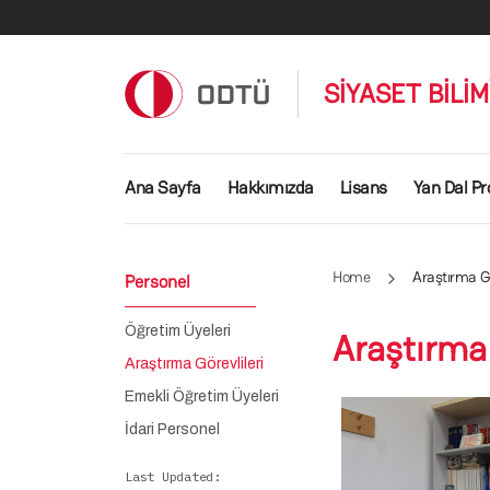
Skip to main content
SİYASET BİLİ
Main navigation
Ana Sayfa
Hakkımızda
Lisans
Yan Dal Pr
Home
Araştırma Gö
Personel
Öğretim Üyeleri
Araştırma 
Araştırma Görevlileri
Emekli Öğretim Üyeleri
İdari Personel
Last Updated