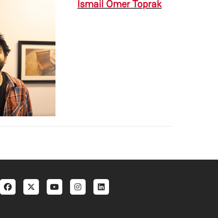
İsmail Ömer Toprak
al menu