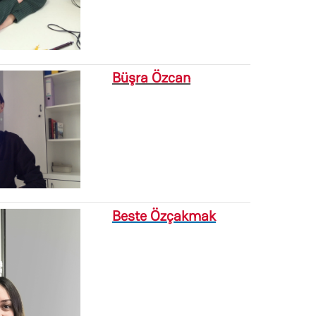
Büşra Özcan
Beste
Özçakmak