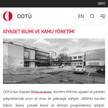
Se
Skip to main content
ODTÜ
EN
SİYASET BİLİMİ VE KAMU YÖNETİMİ
Previous
Nex
ODTÜ'nün Siyaset Bilimi ve Kamu Yönetimi Bölümü siyaset ve yönetim
çalışmalarında uzun ve öncü bir geleneğe sahiptir. 1956'da kurulan
bölüm, lisans, yüksek lisans ve doktora programlarına sahiptir.