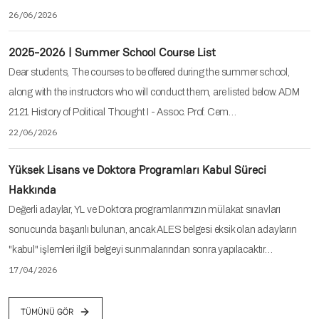
26/06/2026
2025-2026 | Summer School Course List
Dear students, The courses to be offered during the summer school,
along with the instructors who will conduct them, are listed below. ADM
2121 History of Political Thought I - Assoc. Prof. Cem…
22/06/2026
Yüksek Lisans ve Doktora Programları Kabul Süreci
Hakkında
Değerli adaylar, YL ve Doktora programlarımızın mülakat sınavları
sonucunda başarılı bulunan, ancak ALES belgesi eksik olan adayların
"kabul" işlemleri ilgili belgeyi sunmalarından sonra yapılacaktır…
17/04/2026
TÜMÜNÜ GÖR